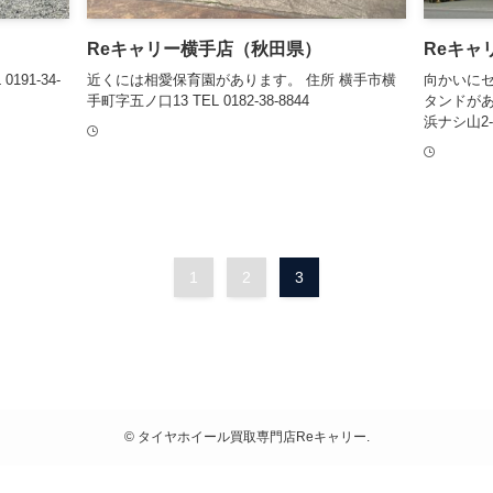
Reキャリー横手店（秋田県）
Reキャ
191-34-
近くには相愛保育園があります。 住所 横手市横
向かいに
手町字五ノ口13 TEL 0182-38-8844
タンドがあ
浜ナシ山2-12
1
2
3
©
タイヤホイール買取専門店Reキャリー.