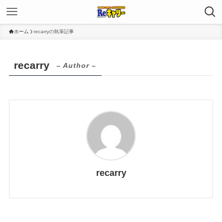
ホーム
recarryの執筆記事
recarry
– Author –
recarry